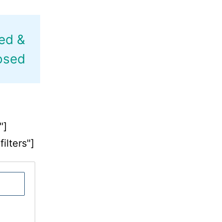
ed &
osed
"]
lters"]