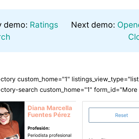
v demo:
Ratings
Next demo:
Open
rch
Cl
ctory custom_home="1" listings_view_type="list
ctory-search custom_home="1" form_id="More fi
Diana Marcella
Fuentes Pérez
Profesión:
Periodista profesional