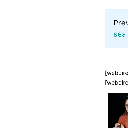
Pre
sea
[webdire
[webdire