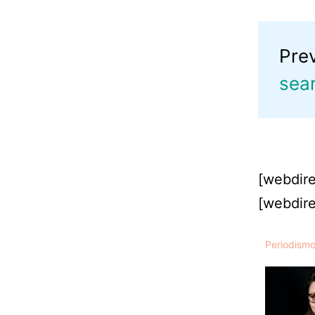
Pre
sea
[webdire
[webdire
Periodism