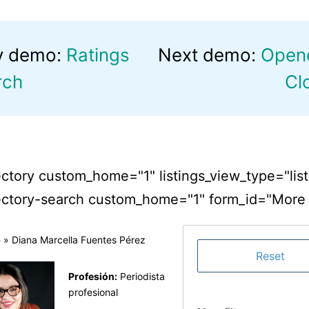
v demo:
Ratings
Next demo:
Open
rch
Cl
ctory custom_home="1" listings_view_type="list
ctory-search custom_home="1" form_id="More fi
o
»
Diana Marcella Fuentes Pérez
Profesión:
Periodista
profesional