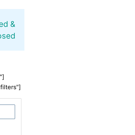
ed &
osed
"]
lters"]