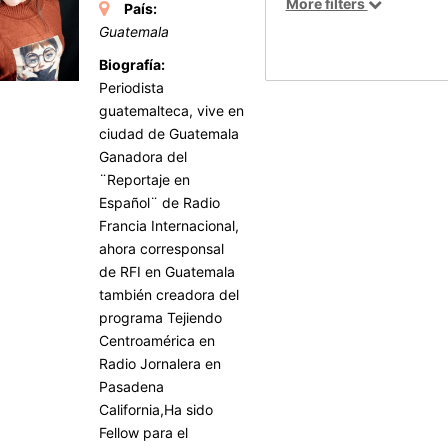
More filters
País:
Guatemala
Biografía:
Periodista
guatemalteca, vive en
ciudad de Guatemala
Ganadora del
¨Reportaje en
Español¨ de Radio
Francia Internacional,
ahora corresponsal
de RFI en Guatemala
también creadora del
programa Tejiendo
Centroamérica en
Radio Jornalera en
Pasadena
California,Ha sido
Fellow para el