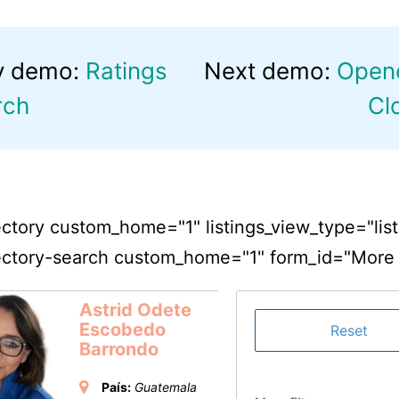
v demo:
Ratings
Next demo:
Open
rch
Cl
ctory custom_home="1" listings_view_type="list
ctory-search custom_home="1" form_id="More fi
Astrid Odete
Escobedo
Barrondo
País:
Guatemala