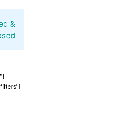
ed &
osed
"]
lters"]