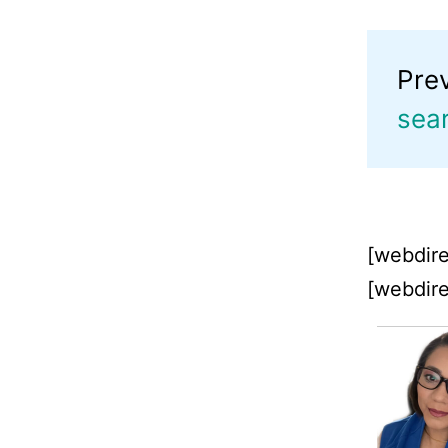
Pre
sea
[webdire
[webdire