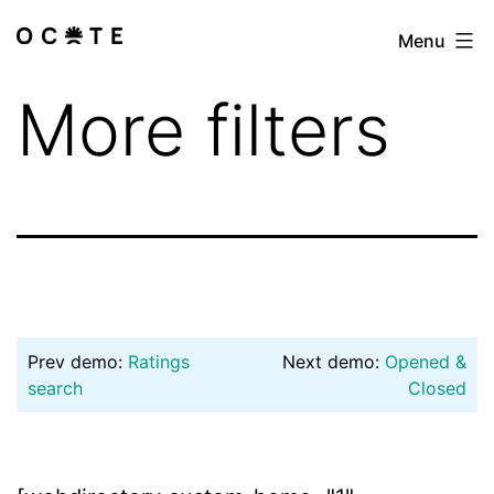
Skip
Menu
Las
to
especialistas
content
More filters
Prev demo:
Ratings
Next demo:
Opened &
search
Closed