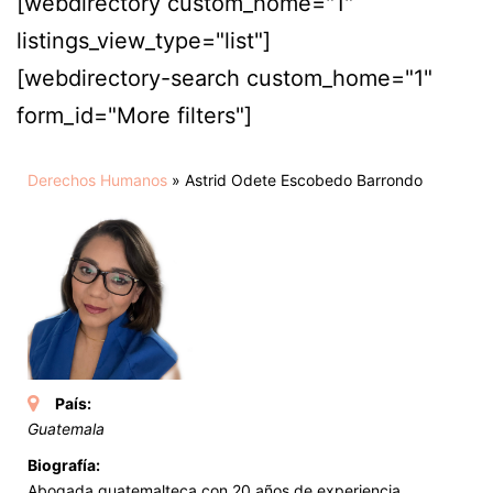
[webdirectory custom_home="1"
listings_view_type="list"]
[webdirectory-search custom_home="1"
form_id="More filters"]
Derechos Humanos
»
Astrid Odete Escobedo Barrondo
País:
Guatemala
Biografía:
Abogada guatemalteca con 20 años de experiencia,