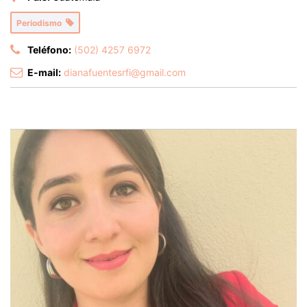
Periodismo
Teléfono:
(502) 4257 6972
E-mail:
dianafuentesrfi@gmail.com