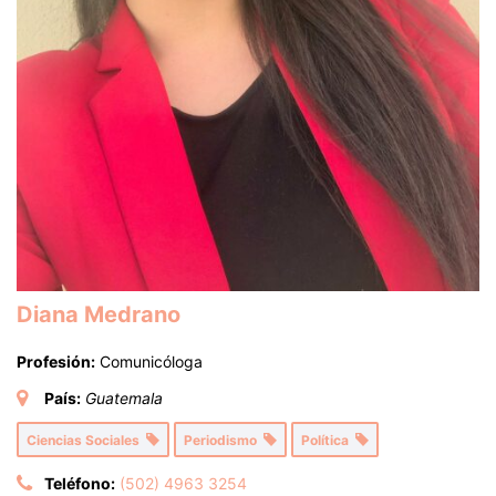
Diana Medrano
Profesión:
Comunicóloga
País:
Guatemala
Ciencias Sociales
Periodismo
Política
Teléfono:
(502) 4963 3254