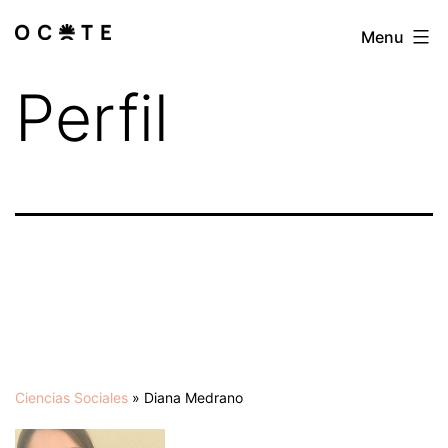
Skip
Menu
Las
to
especialistas
content
Perfil
Ciencias Sociales
»
Diana Medrano