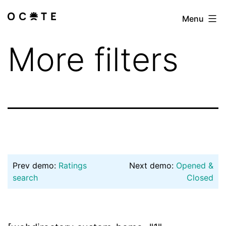
Skip
Menu
Las
to
especialistas
content
More filters
Prev demo:
Ratings
Next demo:
Opened &
search
Closed