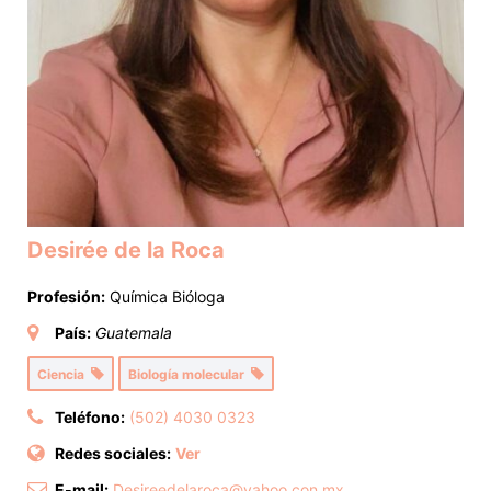
Desirée de la Roca
Profesión:
Química Bióloga
País:
Guatemala
Ciencia
Biología molecular
Teléfono:
(502) 4030 0323
Redes sociales:
Ver
E-mail:
Desireedelaroca@yahoo.con.mx