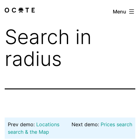
Skip
Menu
Las
to
especialistas
content
Search in
radius
Prev demo:
Locations
Next demo:
Prices search
search & the Map