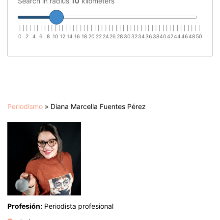
Search in radius
10
kilometers
|
|
|
|
|
|
|
|
|
|
|
|
|
|
|
|
|
|
|
|
|
|
|
|
|
|
|
|
|
|
|
|
|
|
|
|
|
|
|
|
|
|
|
|
|
|
|
|
|
|
|
0
2
4
6
8
10
12
14
16
18
20
22
24
26
28
30
32
34
36
38
40
42
44
46
48
50
Periodismo
»
Diana Marcella Fuentes Pérez
Profesión:
Periodista profesional