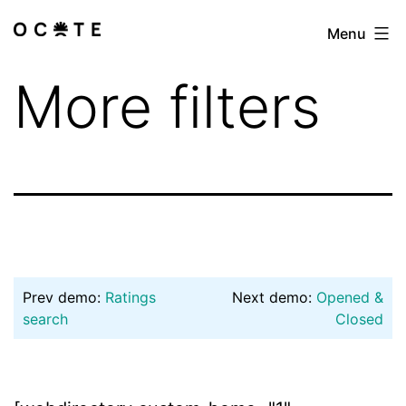
Skip
Menu
Las
to
especialistas
content
More filters
Prev demo:
Ratings
Next demo:
Opened &
search
Closed