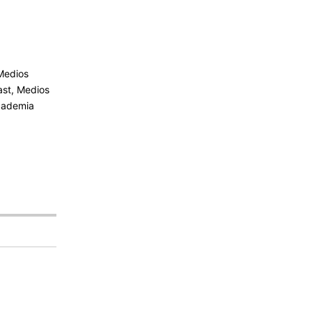
edios
ast, Medios
academia