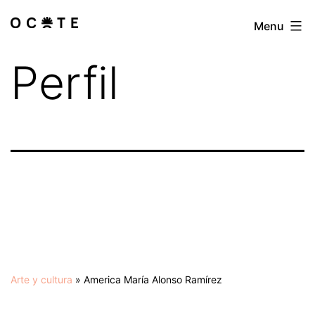
Skip
Menu
Las
to
especialistas
content
Perfil
Arte y cultura
»
America María Alonso Ramírez